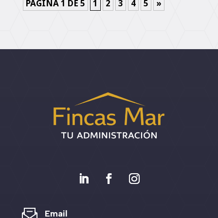
PÁGINA 1 DE 5
1
2
3
4
5
»
Email