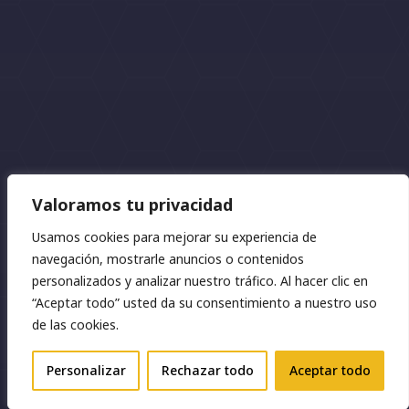
Valoramos tu privacidad
Usamos cookies para mejorar su experiencia de
navegación, mostrarle anuncios o contenidos
2026 © Fincas Mar | Diseño:
Náyades
personalizados y analizar nuestro tráfico. Al hacer clic en
“Aceptar todo” usted da su consentimiento a nuestro uso
Privacidad
⋅
Cookies
⋅
Aviso legal
de las cookies.
ES
Personalizar
Rechazar todo
Aceptar todo