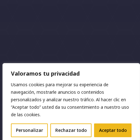
Valoramos tu privacidad
Usamos cookies para mejorar su experiencia de
navegación, mostrarle anuncios o contenidos
2026 © Fincas Mar | Diseño:
Náyades
personalizados y analizar nuestro tráfico. Al hacer clic en
“Aceptar todo” usted da su consentimiento a nuestro uso
Privacidad
⋅
Cookies
⋅
Aviso legal
de las cookies.
ES
Personalizar
Rechazar todo
Aceptar todo